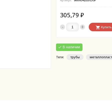
9MN04263050F
Артикул:
305,79
₽
-
+
Купить
В наличии
Теги:
трубы
металлоплас