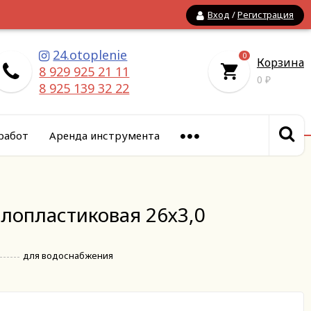
Вход
/
Регистрация
24.otoplenie
0
Корзина
8 929 925 21 11
0
₽
8 925 139 32 22
работ
Аренда инструмента
лопластиковая 26х3,0
для водоснабжения