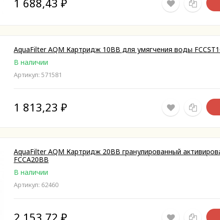
1 688,43
₽
AquaFilter AQM Картридж 10BB для умягчения воды FCCST
В наличии
Артикул: 571581
1 813,23
₽
AquaFilter АQM Картридж 20ВВ гранулированный активиров
FCCA20ВВ
В наличии
Артикул: 62460
2 153,72
₽