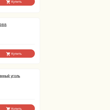
Купить
10BB
Купить
анный уголь
Купить