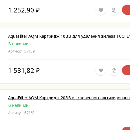
1 252,90
₽
AquaFilter AQM Картридж 10BB для удаления железа FCCF
В наличии
Артикул: 57159
1 581,82
₽
AquaFilter AQM Картридж 20ВВ из спеченного активирован
В наличии
Артикул: 57163