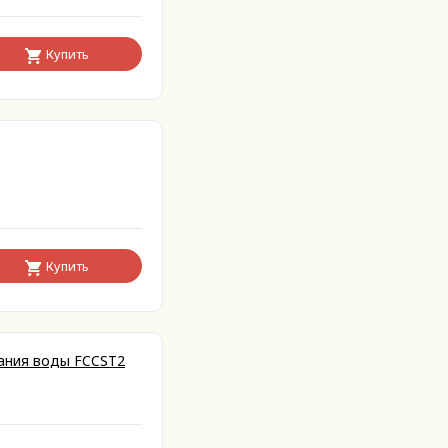
Купить
Купить
вания воды FCCST2