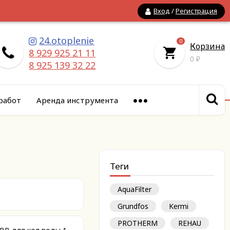
Вход
/
Регистрация
24.otoplenie
0
Корзина
8 929 925 21 11
0
₽
8 925 139 32 22
работ
Аренда инструмента
Теги
AquaFilter
Grundfos
Kermi
PROTHERM
REHAU