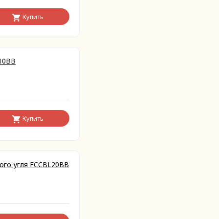
Купить
E10BB
Купить
ного угля FCCBL20ВВ