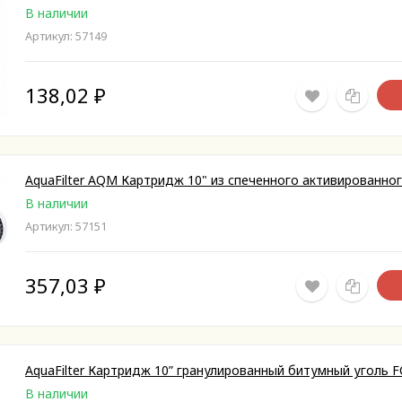
В наличии
Артикул: 57149
138,02
₽
AquaFilter AQM Картридж 10" из спеченного активированно
В наличии
Артикул: 57151
357,03
₽
AquaFilter Картридж 10” гранулированный битумный уголь 
В наличии