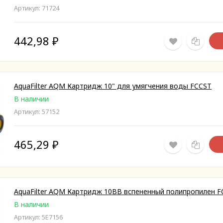
Артикул: 71724
442,98
₽
AquaFilter AQM Картридж 10" для умягчения воды FCCST
В наличии
Артикул: 57152
465,29
₽
AquaFilter AQM Картридж 10ВВ вспененный полипропилен F
В наличии
Артикул: 5E7156