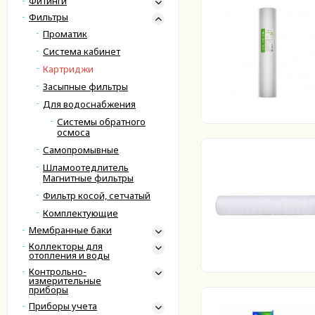
Фитинги
Фильтры
Проматик
Система кабинет
Картриджи
Засыпные фильтры
Для водоснабжения
Системы обратного
осмоса
Самопромывные
Шламоотедлитель
Магнитные фильтры
Фильтр косой, сетчатый
Комплектующие
Мембранные баки
Коллекторы для
отопления и воды
Контрольно-
измерительные
приборы
Приборы учета