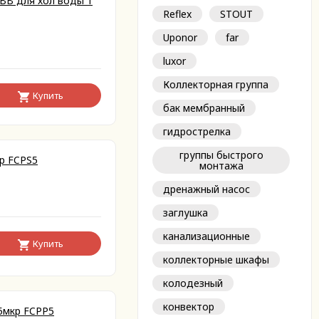
BB для хол воды 1
Reflex
STOUT
Uponor
far
luxor
Коллекторная группа
Купить
бак мембранный
гидрострелка
группы быстрого
р FCPS5
монтажа
дренажный насос
заглушка
канализационные
Купить
коллекторные шкафы
колодезный
конвектор
5мкр FCPP5