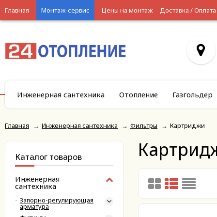
Главная
Монтаж-сервис
Цены на монтаж
Доставка / Оплата
Инженерная сантехника
Отопление
Газгольдер
Главная
→
Инженерная сантехника
→
Фильтры
→
Картриджи
Картрид
Каталог товаров
Инженерная
сантехника
Запорно-регулирующая
арматура