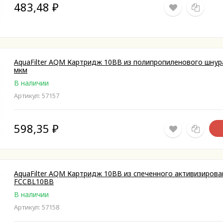
483,48
₽
AquaFilter AQM Картридж 10ВВ из полипропиленового шнур
мкм
В наличии
Артикул: 57157
598,35
₽
AquaFilter AQM Картридж 10ВВ из спеченного активизирова
FCCBL10ВВ
В наличии
Артикул: 57158