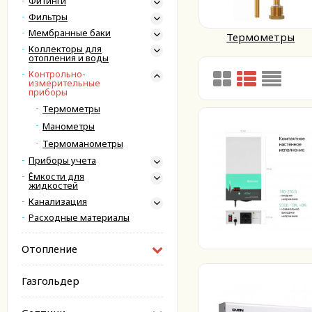
Фитинги
Фильтры
Мембранные баки
Термометры
Коллекторы для
отопления и воды
Контрольно-
измерительные
приборы
Термометры
Манометры
Термоманометры
Приборы учета
Ёмкости для
жидкостей
Канализация
Расходные материалы
Отопление
Газгольдер