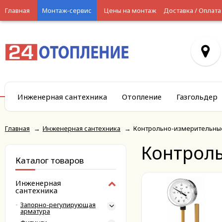
Главная
Монтаж-сервис
Цены на монтаж
Доставка / Оплата
Инженерная сантехника
Отопление
Газгольдер
Главная
→
Инженерная сантехника
→
Контрольно-измерительны
Контрол
Каталог товаров
Инженерная
сантехника
Запорно-регулирующая
арматура