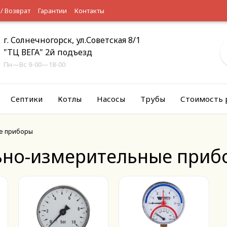
 / Возврат
Гарантии
Контакты
г. Солнечногорск, ул.Советская 8/1
"ТЦ ВЕГА" 2й подъезд
Пн—Вс 9-00—18-00
Септики
Котлы
Насосы
Трубы
Стоимость 
е приборы
ьно-измерительные приб