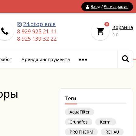
Вход
/
Регистрация
24.otoplenie
0
Корзина
8 929 925 21 11
0
₽
8 925 139 32 22
работ
Аренда инструмента
оры
Теги
AquaFilter
Grundfos
Kermi
PROTHERM
REHAU