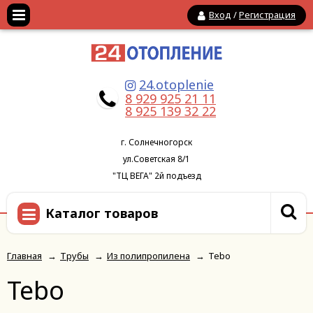
Вход
/
Регистрация
24.otoplenie
8 929 925 21 11
8 925 139 32 22
г. Солнечногорск
ул.Советская 8/1
"ТЦ ВЕГА" 2й подъезд
Каталог товаров
Главная
→
Трубы
→
Из полипропилена
→
Tebo
Tebo