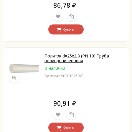
86,78
₽
Купить
Политэк d=25x2,3 (PN 10) Труба
полипропиленовая
В наличии
Артикул: 90201025023
90,91
₽
Купить