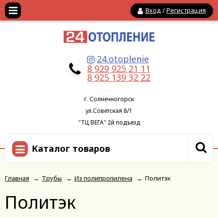
Вход
/
Регистрация
24.otoplenie
8 929 925 21 11
8 925 139 32 22
г. Солнечногорск
ул.Советская 8/1
"ТЦ ВЕГА" 2й подъезд
Каталог товаров
Главная
→
Трубы
→
Из полипропилена
→
Политэк
Политэк