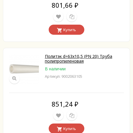
801,66
₽
Купить
Политэк d=63x10,5 (PN 20) Труба
полипропиленовая
В наличии
Артикул: 9002063105
851,24
₽
Купить