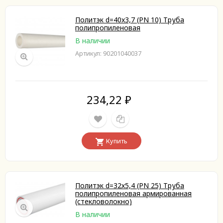
Политэк d=40x3,7 (PN 10) Труба
полипропиленовая
В наличии
Артикул: 90201040037
234,22
₽
Купить
Политэк d=32х5,4 (PN 25) Труба
полипропиленовая армированная
(стекловолокно)
В наличии