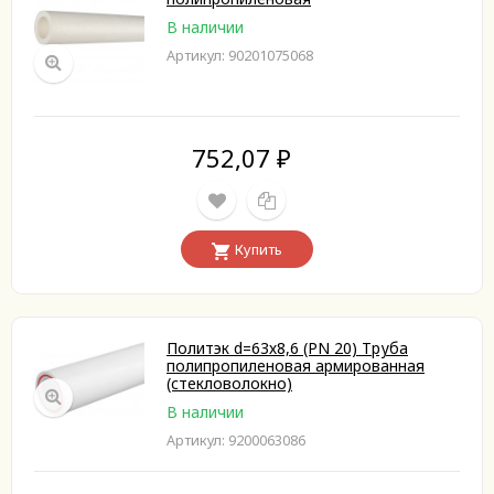
В наличии
Артикул: 90201075068
752,07
₽
Купить
Политэк d=63х8,6 (PN 20) Труба
полипропиленовая армированная
(стекловолокно)
В наличии
Артикул: 9200063086