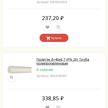
Артикул: 9250032054
237,20
₽
Купить
Политэк d=40x6,7 (PN 20) Труба
полипропиленовая
В наличии
Артикул: 9002040067
338,85
₽