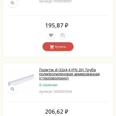
Артикул: 9100040067
195,87
₽
Купить
Политэк d=32х4,4 (PN 20) Труба
полипропиленовая армированная
(стекловолокно)
В наличии
Артикул: 9200032044
206,62
₽