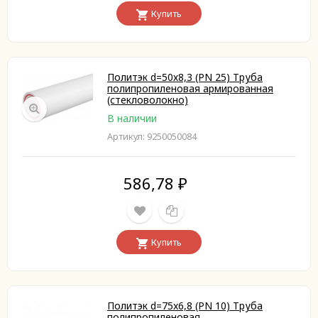
Купить
Политэк d=50х8,3 (PN 25) Труба
полипропиленовая армированная
(стекловолокно)
В наличии
Артикул: 9250050084
586,78
₽
Купить
Политэк d=75x6,8 (PN 10) Труба
полипропиленовая