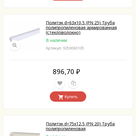
Политэк d=63х10,5 (PN 25) Труба
полипропиленовая армированная
(стекловолокно)
В наличии
Артикул: 9250063105
896,70
₽
Купить
Политэк d=75x12,5 (PN 20) Труба
полипропиленовая