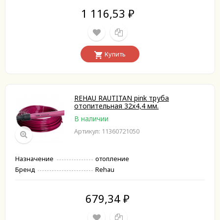
1 116,53
₽
Купить
REHAU RAUTITAN pink труба
отопительная 32х4,4 мм.
В наличии
Артикул: 11360721050
Назначение
отопление
Бренд
Rehau
679,34
₽