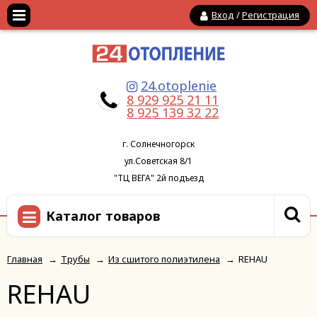
Вход
/
Регистрация
24.otoplenie
8 929 925 21 11
8 925 139 32 22
г. Солнечногорск
ул.Советская 8/1
"ТЦ ВЕГА" 2й подъезд
Каталог товаров
Главная
→
Трубы
→
Из сшитого полиэтилена
→
REHAU
REHAU