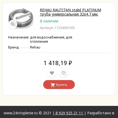
REHAU RAUTITAN stabil PLATINUM
труба универсальная 32х4,7 мм.
В наличии
Артикул: 11234081005
Назначение
для водоснабжения, для
отопления
Бренд
Rehau
1 418,19
₽
Купить
www.24otoplenie.ru © 2021 |
8 929 925 21 11
| Разработано в