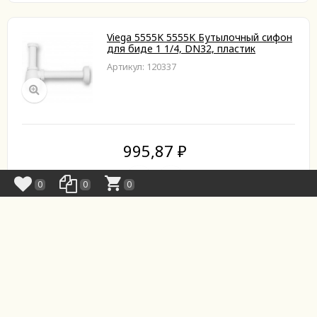
Viega 5555K 5555K Бутылочный сифон
для биде 1 1/4, DN32, пластик
Артикул: 120337
995,87
₽
0
0
0
Нет в наличии
www.24otoplenie.ru © 2021 |
8 929 925 21 11
| Разработано в
ERMAKOFF
.tech