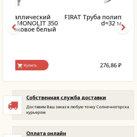
ий
FIRAT Труба полипропиленовая
Уст
 350
d=32 мм
елый
Газго
276,86
₽
Собственная служба доставки
Доставим Ваш заказ в любую точку Солнечногорска
курьером
Оплата онлайн