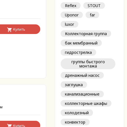
Reflex
STOUT
Uponor
far
luxor
Купить
Коллекторная группа
бак мембранный
гидрострелка
группы быстрого
монтажа
дренажный насос
заглушка
канализационные
коллекторные шкафы
 м
колодезный
конвектор
Купить