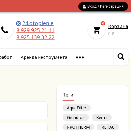
Вход
/
Регистрация
24.otoplenie
0
Корзина
8 929 925 21 11
0
₽
8 925 139 32 22
работ
Аренда инструмента
Теги
AquaFilter
Grundfos
Kermi
PROTHERM
REHAU