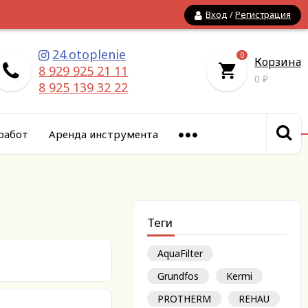
Вход
/
Регистрация
24.otoplenie
0
Корзина
8 929 925 21 11
0
₽
8 925 139 32 22
работ
Аренда инструмента
Теги
AquaFilter
Grundfos
Kermi
PROTHERM
REHAU