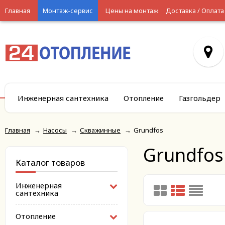
Главная
Монтаж-сервис
Цены на монтаж
Доставка / Оплата
Инженерная сантехника
Отопление
Газгольдер
Главная
→
Насосы
→
Скважинные
→
Grundfos
Grundfos
Каталог товаров
Инженерная
сантехника
Отопление