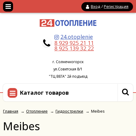
Вход
/
Регистрация
24.otoplenie
8 929 925 21 11
8 925 139 32 22
г. Солнечногорск
ул.Советская 8/1
"ТЦ ВЕГА" 2й подъезд
Каталог товаров
Главная
→
Отопление
→
Гидрострелки
→
Meibes
Meibes