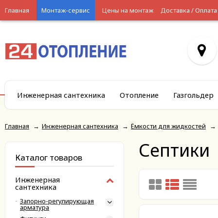
Главная
Монтаж-сервис
Цены на монтаж
Доставка / Оплата
Инженерная сантехника
Отопление
Газгольдер
Главная
→
Инженерная сантехника
→
Ёмкости для жидкостей
→
Септики
Каталог товаров
Инженерная
сантехника
Запорно-регулирующая
арматура