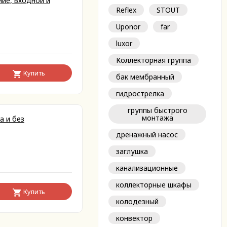
ние, входной и
Reflex
STOUT
Uponor
far
luxor
Коллекторная группа
Купить
бак мембранный
гидрострелка
группы быстрого
монтажа
а и без
дренажный насос
заглушка
канализационные
коллекторные шкафы
Купить
колодезный
конвектор