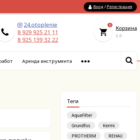
Вход
/
Регистрация
24.otoplenie
0
Корзина
8 929 925 21 11
0
₽
8 925 139 32 22
работ
Аренда инструмента
Теги
AquaFilter
Grundfos
Kermi
PROTHERM
REHAU