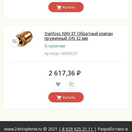
Купить
Danfoss NRV EF Обратный клапан
пружинный DN 32 мм
В наличии
Артикул: 065B8227
2 617,36
₽
Купить
www.24otoplenie.ru © 2021 |
8 929 925 21 11
| Разработано в