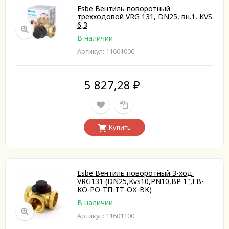
Esbe Вентиль поворотный
трехходовой VRG 131, DN25, вн.1, KVS
6,3
В наличии
Артикул: 11601000
5 827,28
₽
Купить
Esbe Вентиль поворотный 3-ход.
VRG131 (DN25,Kvs10,PN10,ВР 1",ГВ-
КО-РО-ТП-ТТ-ОХ-ВК)
В наличии
Артикул: 11601100