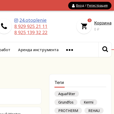
Вход
/
Регистрация
24.otoplenie
0
Корзина
8 929 925 21 11
0
₽
8 925 139 32 22
работ
Аренда инструмента
Теги
AquaFilter
Grundfos
Kermi
PROTHERM
REHAU