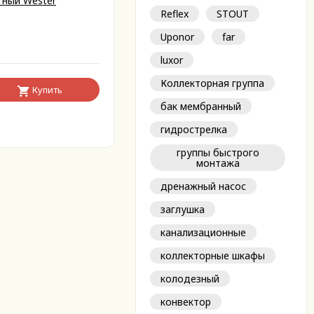
тный Wester
Reflex
STOUT
Uponor
far
luxor
Коллекторная группа
Купить
бак мембранный
гидрострелка
группы быстрого
монтажа
дренажный насос
заглушка
канализационные
коллекторные шкафы
колодезный
конвектор