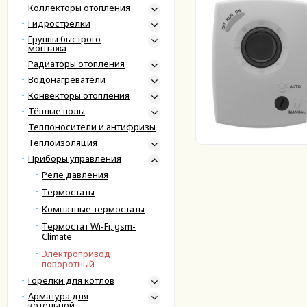
Коллекторы отопления
Гидрострелки
Группы быстрого
монтажа
Радиаторы отопления
Водонагреватели
Конвекторы отопления
Тёплые полы
Теплоносители и антифризы
Теплоизоляция
Приборы управления
Реле давления
Термостаты
Комнатные термостаты
Термостат Wi-Fi, gsm-
Climatе
Электропривод
поворотный
Горелки для котлов
Арматура для
котельной