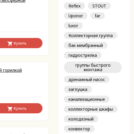
 атмосферной
Reflex
STOUT
Uponor
far
luxor
Коллекторная группа
Купить
бак мембранный
гидрострелка
группы быстрого
монтажа
й горелкой
дренажный насос
заглушка
канализационные
Купить
коллекторные шкафы
колодезный
конвектор