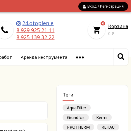
Вход
/
Регистрация
24.otoplenie
0
Корзина
8 929 925 21 11
0
₽
8 925 139 32 22
работ
Аренда инструмента
Теги
AquaFilter
Grundfos
Kermi
PROTHERM
REHAU