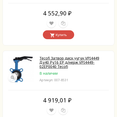
4 552,90
₽
Купить
Tecofi Затвор диск чугун VPI4449
Ду40 Ру16 EP д/нерж VPI4449-
02EP0040 Tecofi
В наличии
Артикул: 007-8531
4 919,01
₽