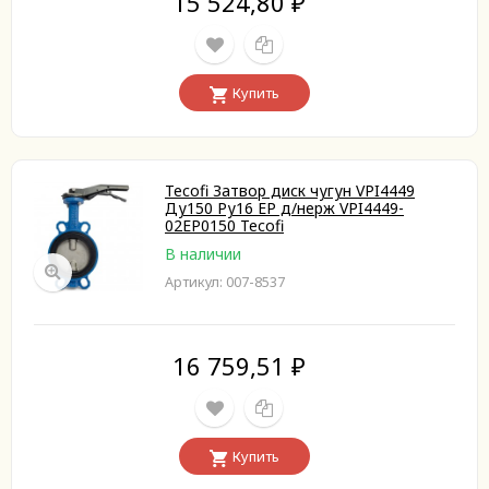
15 524,80
₽
Купить
Tecofi Затвор диск чугун VPI4449
Ду150 Ру16 EP д/нерж VPI4449-
02EP0150 Tecofi
В наличии
Артикул: 007-8537
16 759,51
₽
Купить