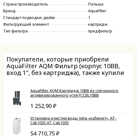
Страна производитель
Польша
Бренд
AquaFilter
Стандарт подводки, дюйм
1
Фильтрующий элемент
картридж
Тип фильтра
предфильтр
Покупатели, которые приобрели
AquaFilter AQM Фильтр (корпус 10ВВ,
вход 1", без картриджа), также купили
AquaFilter AQM Картридж 10ВВ из спеченного
активизированного угля FCCBL10ВВ
1 252,90
₽
Установка очистки воды типа «кабинет», АТ-
Cab1035 АТ-Cab1035
54 710,75
₽