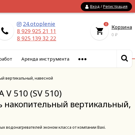
Вход
/
Регистрация
24.otoplenie
0
Корзина
8 929 925 21 11
0
₽
8 925 139 32 22
работ
Аренда инструмента
ный вертикальный, навесной
 V 510 (SV 510)
ь накопительный вертикальный,
ых водонагревателей эконом класса от компании Baxi.