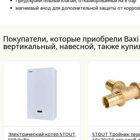
Предохранительный клапан, откалиброванный на 8 бар
магниевый анод для дополнительной защиты от корроз
Покупатели, которые приобрели Baxi
вертикальный, навесной, также купи
Электрический котел STOUT
STOUT Тройник пер
SEB 9кВт
16x20x16 для труб и