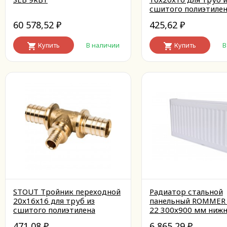
сшитого полиэтиле
аксиальный
60 578,52
425,62
₽
₽
Купить
В наличии
Купить
В
STOUT Тройник переходной
Радиатор стальной
20x16x16 для труб из
панельный ROMMER V
сшитого полиэтилена
22 300х900 мм нижн
аксиальный
правое
471,08
6 865,29
₽
₽