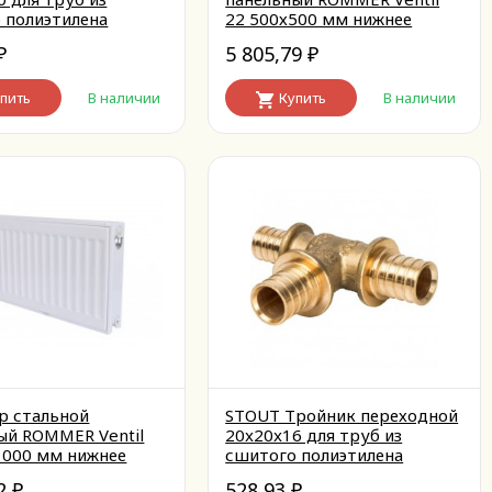
 полиэтилена
22 500х500 мм нижнее
ный
правое
5 805,79
₽
₽
пить
В наличии
Купить
В наличии
р стальной
STOUT Тройник переходной
ый ROMMER Ventil
20x20x16 для труб из
1000 мм нижнее
сшитого полиэтилена
аксиальный
72
528,93
₽
₽