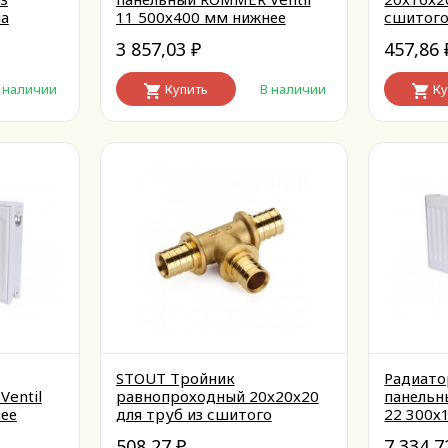
на
11 500х400 мм нижнее
сшитого
правое
аксиаль
3 857,03
457,86
₽
 наличии
Купить
В наличии
Ку
STOUT Тройник
Радиато
entil
равнопроходный 20x20x20
панельн
ее
для труб из сшитого
22 300х
полиэтилена аксиальный
правое
508,27
7 334,
₽