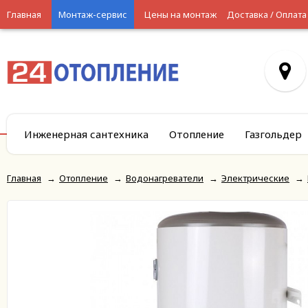
Главная
Монтаж-сервис
Цены на монтаж
Доставка / Оплата
Инженерная сантехника
Отопление
Газгольдер
Главная
→
Отопление
→
Водонагреватели
→
Электрические
→