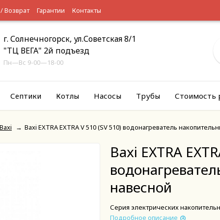
 / Возврат
Гарантии
Контакты
г. Солнечногорск, ул.Советская 8/1
"ТЦ ВЕГА" 2й подъезд
Пн—Вс 9-00—18-00
Септики
Котлы
Насосы
Трубы
Стоимость 
Baxi
→
Baxi EXTRA EXTRA V 510 (SV 510) водонагреватель накопитель
Baxi EXTRA EXTRA
водонагревател
навесной
Серия электрических накопительн
Подробное описание