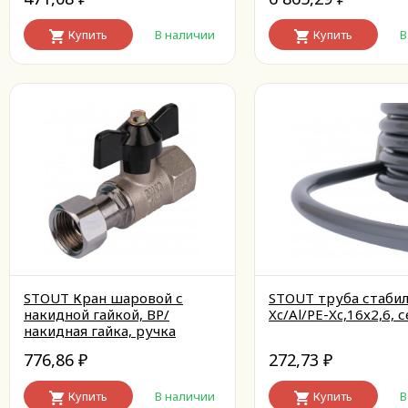
Купить
В наличии
Купить
В
STOUT Кран шаровой с
STOUT труба стабил
накидной гайкой, ВР/
Xc/Al/PE-Xc,16x2,6, 
накидная гайка, ручка
бабочка 3/4x3/4
776,86
272,73
₽
₽
Купить
В наличии
Купить
В