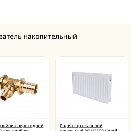
еватель накопительный
ройник переходной
Радиатор стальной
0 для труб из
панельный ROMMER Ventil