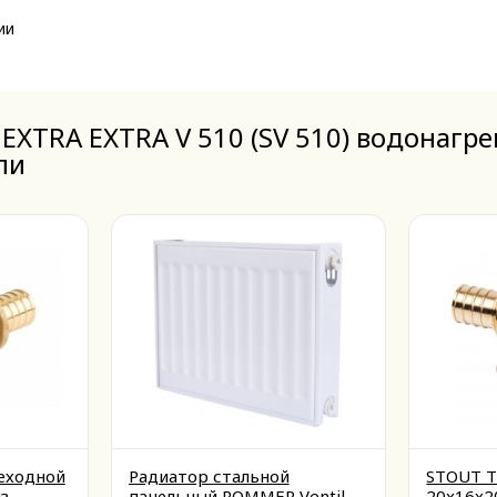
ии
 EXTRA EXTRA V 510 (SV 510) водонагр
ли
еходной
Радиатор стальной
STOUT Т
з
панельный ROMMER Ventil
20x16x2