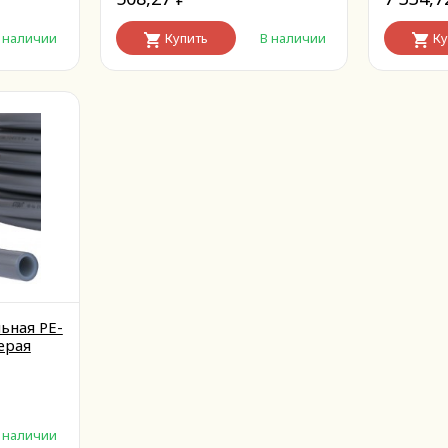
 наличии
Купить
В наличии
Ку
ьная PE-
серая
 наличии