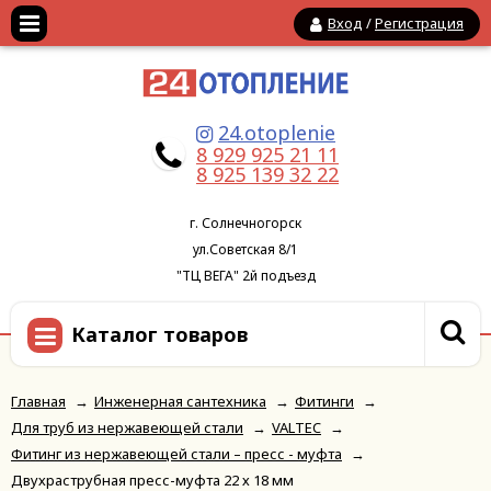
Вход
/
Регистрация
24.otoplenie
8 929 925 21 11
8 925 139 32 22
г. Солнечногорск
ул.Советская 8/1
"ТЦ ВЕГА" 2й подъезд
Каталог товаров
Главная
→
Инженерная сантехника
→
Фитинги
→
Для труб из нержавеющей стали
→
VALTEC
→
Фитинг из нержавеющей стали – пресс - муфта
→
Двухраструбная пресс-муфта 22 х 18 мм