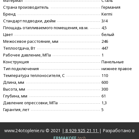
Материал
Сталь
Страна производитель
Германия
Бренд
Kermi
Стандарт подводки, дюйм
3/4
Площадь отапливаемого помещения, кв.м.
4,5
Цвет
белый
Межосевое расстояние, мм
246
Теплоотдача, Вт
447
Рабочее давление, МПа
1
Конструкция
Панельные
Тип подключения
нижнее правое
Температура теплоносителя, С
110
Длина, мм
600
Высота, мм
300
Глубина, мм
61
Давление опрессовки, МПа
1,3
Гарантия, лет
5
www.24otoplenie.ru © 2021 |
8 929 925 21 11
| Разработано в
ERMAKOFF
.tech