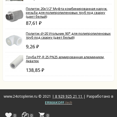
Политэк 20х1/2" Муфта комбинированная наруж.
резьба для полипропиленовых труб под сварку
(цвет белый)
87,61
₽
Политэк d=20 Угольник 90* для полипропиленовых
труб под сварку (цвет белый)
9,26
₽
Труба PP-R 25 PN25 армированная алюминием,
Акватек
138,85
₽
www.24otoplenie.ru © 2021 |
8 929 925 21 11
| Разработано в
ERMAKOFF
.tech
0
0
0