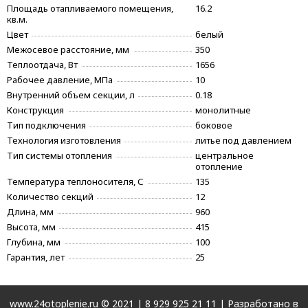
Площадь отапливаемого помещения,
16.2
кв.м.
Цвет
белый
Межосевое расстояние, мм
350
Теплоотдача, Вт
1656
Рабочее давление, МПа
10
Внутренний объем секции, л
0.18
Конструкция
монолитные
Тип подключения
боковое
Технология изготовления
литье под давлением
Тип системы отопления
центральное
отопление
Температура теплоносителя, С
135
Количество секций
12
Длина, мм
960
Высота, мм
415
Глубина, мм
100
Гарантия, лет
25
www.24otoplenie.ru © 2021 |
8 929 925 21 11
| Разработано в