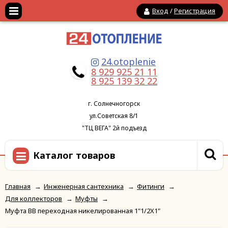
Вход
/
Регистрация
24.otoplenie
8 929 925 21 11
8 925 139 32 22
г. Солнечногорск
ул.Советская 8/1
"ТЦ ВЕГА" 2й подъезд
Каталог товаров
Главная
→
Инженерная сантехника
→
Фитинги
→
Для коллекторов
→
Муфты
→
Муфта ВВ переходная никелированная 1"1/2X1"