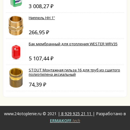
3 008,27
₽
Ниппель НН 1"
266,95
₽
Бак мембранный для отопления WESTER WRV35
5 107,44
₽
STOUT Монтажная гильза 16 для труб из сшитого
полиэтилена аксиальный
74,39
₽
www.24otoplenie.ru © 2021 |
8 929 925 21 11
| Разработано в
ERMAKOFF
.tech