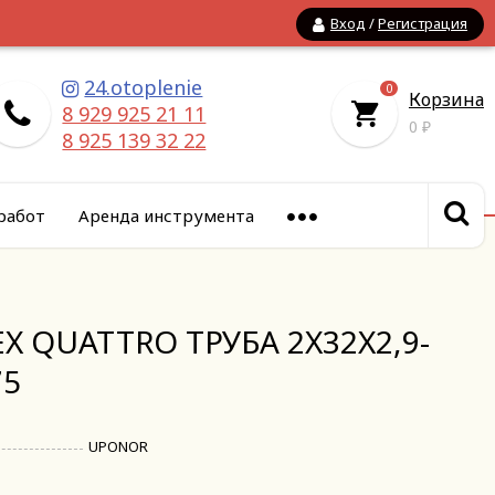
Вход
/
Регистрация
24.otoplenie
0
Корзина
8 929 925 21 11
0
₽
8 925 139 32 22
работ
Аренда инструмента
X QUATTRO ТРУБА 2X32X2,9-
75
UPONOR