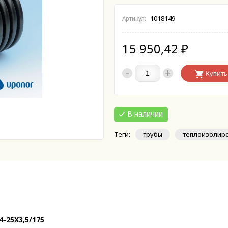
1018149
Артикул:
15 950,42
₽
-
+
Купить
В наличии
Теги:
трубы
теплоизолир
-25X3,5/175