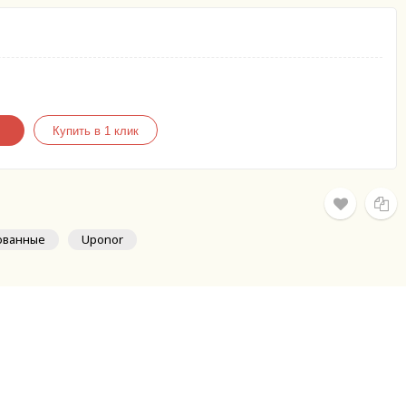
ованные
Uponor