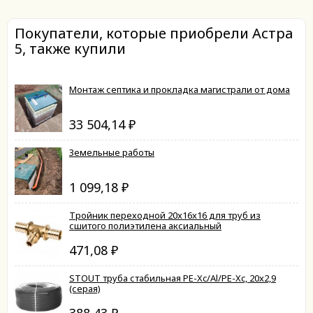
Покупатели, которые приобрели Астра
5, также купили
Монтаж септика и прокладка магистрали от дома
33 504,14
₽
Земельные работы
1 099,18
₽
Тройник переходной 20x16x16 для труб из
сшитого полиэтилена аксиальный
471,08
₽
STOUT труба стабильная PE-Xc/Al/PE-Xc, 20x2,9
(серая)