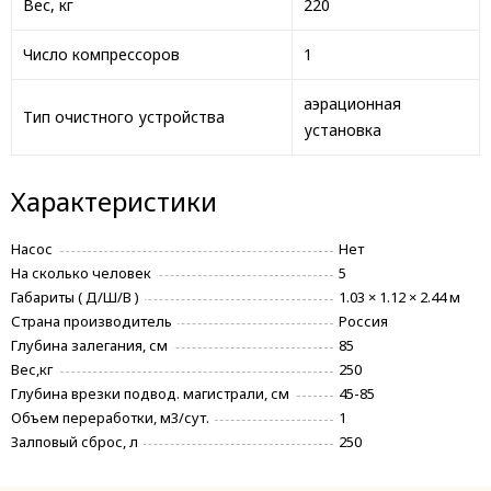
Вес, кг
220
Число компрессоров
1
аэрационная
Тип очистного устройства
установка
Характеристики
Насос
Нет
На сколько человек
5
Габариты ( Д/Ш/В )
1.03 × 1.12 × 2.44 м
Страна производитель
Россия
Глубина залегания, см
85
Вес,кг
250
Глубина врезки подвод. магистрали, см
45-85
Объем переработки, м3/сут.
1
Залповый сброс, л
250