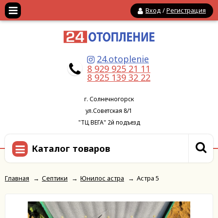
Вход
/
Регистрация
24.otoplenie
8 929 925 21 11
8 925 139 32 22
г. Солнечногорск
ул.Советская 8/1
"ТЦ ВЕГА" 2й подъезд
Каталог товаров
Главная
→
Септики
→
Юнилос астра
→
Астра 5