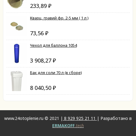
233,89
₽
Кварц. гравий фр. 2-5 мм ( 1 л )
73,56
₽
Чехол для баллона 1054
3 908,27
₽
Бак для соли 70 л (в сборе)
8 040,50
₽
www.24otoplenie.ru © 2021 |
8 929 925 21 11
| Разработано в
ERMAKOFF
.tech