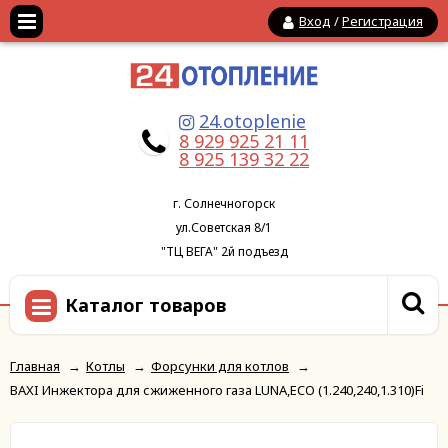
Вход
/
Регистрация
24.otoplenie
8 929 925 21 11
8 925 139 32 22
г. Солнечногорск
ул.Советская 8/1
"ТЦ ВЕГА" 2й подъезд
Каталог товаров
Главная
→
Котлы
→
Форсунки для котлов
→
BAXI Инжектора для сжиженного газа LUNA,ECO (1.240,240,1.310)Fi