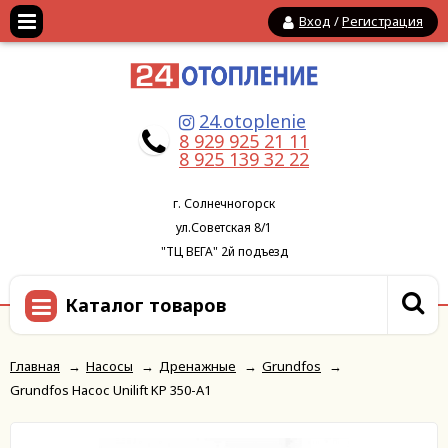
Вход
/
Регистрация
24.otoplenie
8 929 925 21 11
8 925 139 32 22
г. Солнечногорск
ул.Советская 8/1
"ТЦ ВЕГА" 2й подъезд
Каталог товаров
Главная
→
Насосы
→
Дренажные
→
Grundfos
→
Grundfos Насос Unilift KP 350-A1