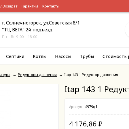
 / Возврат
Гарантии
Контакты
г. Солнечногорск, ул.Советская 8/1
"ТЦ ВЕГА" 2й подъезд
Пн—Вс 9-00—18-00
Септики
Котлы
Насосы
Трубы
Стоимость 
атура
→
Редукторы давления
→
Itap 143 1 Редуктор давления
Itap 143 1 Реду
4979q1
Артикул:
4 176,86
₽