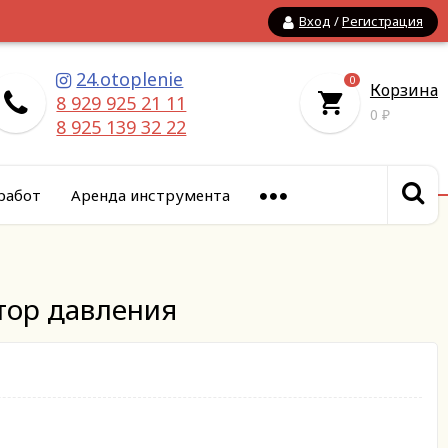
Вход
/
Регистрация
24.otoplenie
0
Корзина
8 929 925 21 11
0
₽
8 925 139 32 22
работ
Аренда инструмента
ктор давления