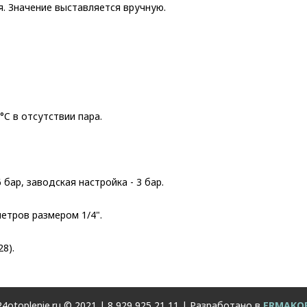
. Значение выставляется вручную.
C в отсутствии пара.
бар, заводская настройка - 3 бар.
етров размером 1/4".
8).
4otoplenie.ru © 2021 |
8 929 925 21 11
| Разработано в
ERMAKO