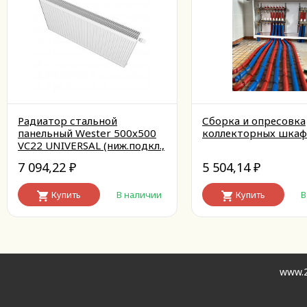
Радиатор стальной
Сборка и опресовка
панельный Wester 500x500
коллекторных шкаф
VC22 UNIVERSAL (ниж.подкл.,
без кронштейнов, М30х1.5)
7 094,22
5 504,14
₽
₽
Купить
В наличии
Купить
В
www.2