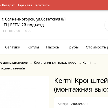
 / Возврат
Гарантии
Контакты
г. Солнечногорск, ул.Советская 8/1
"ТЦ ВЕГА" 2й подъезд
Пн—Вс 9-00—18-00
Септики
Котлы
Насосы
Трубы
Стоимость 
е для радиаторов
→
Крепления для радиаторов
→
Kermi
→
, оцинкованный)
Kermi Кронштейн
(монтажная выс
ZB02590011
Артикул: