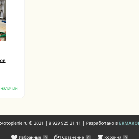
ов
 наличии
4otoplenie.ru © 2021 |
8 929 925 21 11
| Разработано в
ERMAKO
Избранные
Сравнение
Корзина
0
0
0