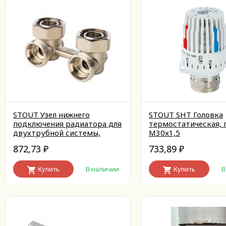
STOUT Узел нижнего
STOUT SHT Головка
подключения радиатора для
термостатическая, 
двухтрубной системы,
M30x1,5
угловой 3/4''
872,73
733,89
₽
₽
Купить
В наличии
Купить
В