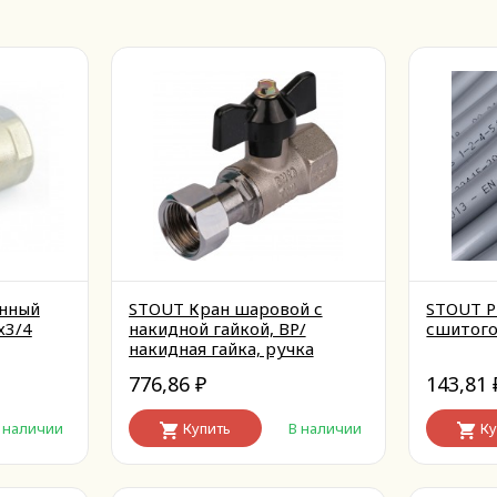
нный
STOUT Кран шаровой с
STOUT P
х3/4
накидной гайкой, ВР/
сшитого
накидная гайка, ручка
бабочка 3/4x3/4
776,86
143,81
₽
 наличии
Купить
В наличии
Ку