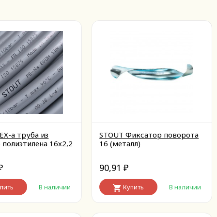
EX-a труба из
STOUT Фиксатор поворота
 полиэтилена 16х2,2
16 (металл)
90,91
₽
₽
пить
В наличии
Купить
В наличии