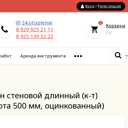
Вход
/
Регистрация
24.otoplenie
0
Корзина
8 929 925 21 11
0
₽
8 925 139 32 22
работ
Аренда инструмента
 стеновой длинный (к-т)
ота 500 мм, оцинкованный)