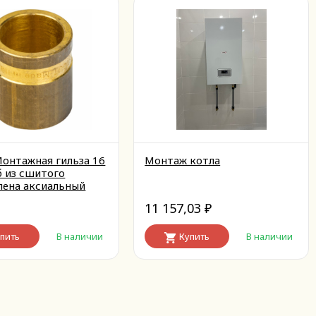
онтажная гильза 16
Монтаж котла
б из сшитого
лена аксиальный
11 157,03
₽
пить
В наличии
Купить
В наличии