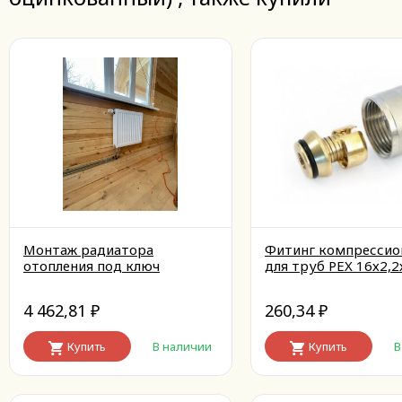
Монтаж радиатора
Фитинг компрессио
отопления под ключ
для труб PEX 16х2,2
4 462,81
260,34
₽
₽
Купить
В наличии
Купить
В