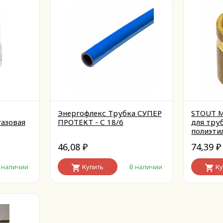
Энергофлекс Трубка СУПЕР
STOUT М
газовая
ПРОТЕКТ - С 18/6
для тру
полиэти
46,08
74,39
₽
₽
 наличии
Купить
В наличии
Ку