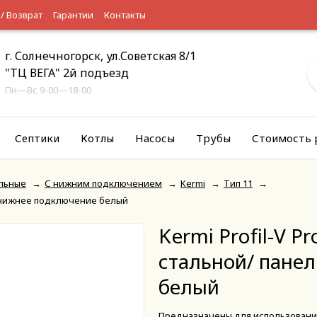
 / Возврат
Гарантии
Контакты
г. Солнечногорск, ул.Советская 8/1
"ТЦ ВЕГА" 2й подъезд
Пн—Вс 9-00—18-00
Септики
Котлы
Насосы
Трубы
Стоимость 
льные
→
С нижним подключением
→
Kermi
→
Тип 11
→
ый нижнее подключение белый
Kermi Profil-V P
стальной/ пане
белый
Предназначены для использования 