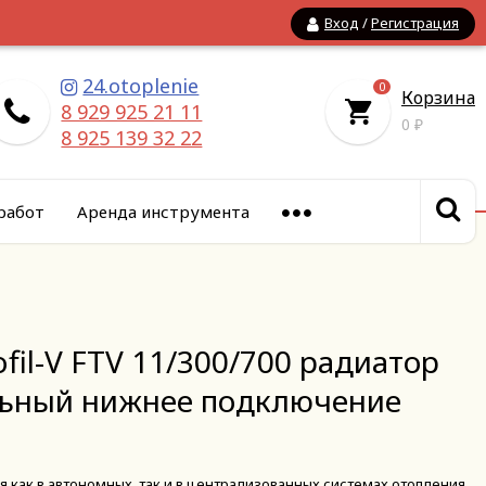
Вход
/
Регистрация
24.otoplenie
0
Корзина
8 929 925 21 11
0
₽
8 925 139 32 22
работ
Аренда инструмента
rofil-V FTV 11/300/700 радиатор
льный нижнее подключение
как в автономных, так и в централизованных системах отопления.