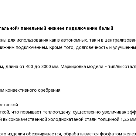
ор стальной/ панельный нижнее подключение белый
ены для использования как в автономных, так и в централизов
нижним подключением. Кроме того, долговечность и улучшенные
м, длина от 400 до 3000 мм. Маркировка модели – тип/высота/д
ом конвективного оребрения
вставкой
ткой, что повышает теплоотдачу, существенно увеличивая эф
ной высококачественной холоднокатаной стали толщиной 1,25 м
дого изделия обезжиривается, обрабатывается фосфатом желез