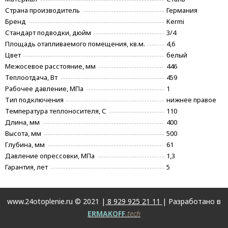
Страна производитель
Германия
Бренд
Kermi
Стандарт подводки, дюйм
3/4
Площадь отапливаемого помещения, кв.м.
4,6
Цвет
белый
Межосевое расстояние, мм
446
Теплоотдача, Вт
459
Рабочее давление, МПа
1
Тип подключения
нижнее правое
Температура теплоносителя, С
110
Длина, мм
400
Высота, мм
500
Глубина, мм
61
Давление опрессовки, МПа
1,3
Гарантия, лет
5
www.24otoplenie.ru © 2021 |
8 929 925 21 11
| Разработано в
ERMAKOFF
.tech