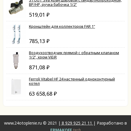
STOUT SVB Кран шаровой стандартнопроходной,
ВР/НР, ручка бабочка 1/2"
519,01
₽
Кронштейн для коллекторов FAR 1"
785,13
₽
Воздухоотводчик прямой с обратным клапаном
1/2", хром ViEiR
871,08
₽
Ferroli Vitabel HF 24 настенный одноконтурный
котел
63 658,68
₽
www.24otoplenie.ru © 2021 |
8 929 925 21 11
| Разработано в
ERMAKOFF
.tech