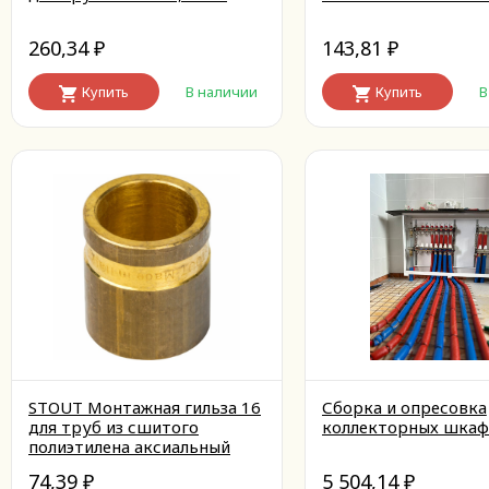
260,34
143,81
₽
₽
Купить
В наличии
Купить
В
STOUT Монтажная гильза 16
Сборка и опресовка
для труб из сшитого
коллекторных шкаф
полиэтилена аксиальный
74,39
5 504,14
₽
₽