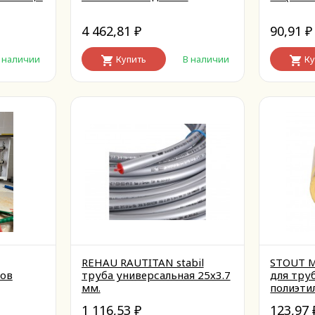
4 462,81
90,91
₽
₽
 наличии
Купить
В наличии
Ку
REHAU RAUTITAN stabil
STOUT М
ов
труба универсальная 25х3.7
для тру
мм.
полиэти
1 116,53
123,97
₽