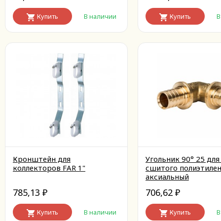
Купить
В наличии
Купить
В
Кронштейн для
Угольник 90° 25 для
коллекторов FAR 1"
сшитого полиэтиле
аксиальный
785,13
706,62
₽
₽
Купить
В наличии
Купить
В