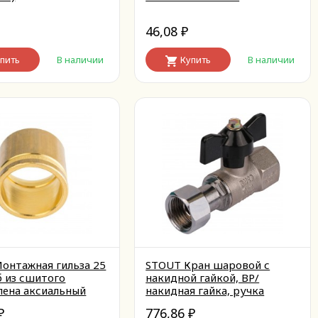
46,08
₽
пить
В наличии
Купить
В наличии
онтажная гильза 25
STOUT Кран шаровой с
б из сшитого
накидной гайкой, ВР/
лена аксиальный
накидная гайка, ручка
бабочка 3/4x3/4
776,86
₽
₽