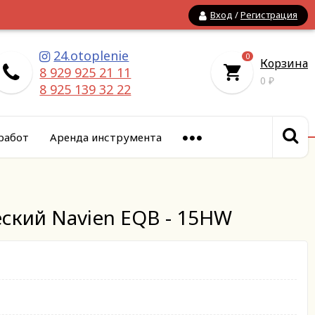
Вход
/
Регистрация
24.otoplenie
0
Корзина
8 929 925 21 11
0
₽
8 925 139 32 22
работ
Аренда инструмента
еский Navien EQB - 15HW