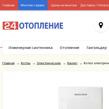
Главная
Монтаж-сервис
Цены на монтаж
Доставка / Оплата
Инженерная сантехника
Отопление
Газгольдер
Главная
→
Котлы
→
Электрические
→
Navien
→
Котел электрич