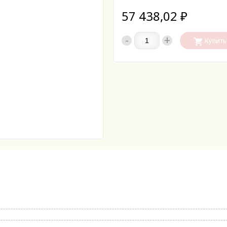
57 438,02
₽
-
+
Купить