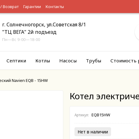
 / Возврат
Гарантии
Контакты
г. Солнечногорск, ул.Советская 8/1
"ТЦ ВЕГА" 2й подъезд
Пн—Вс 9-00—18-00
Септики
Котлы
Насосы
Трубы
Стоимость 
еский Navien EQB - 15HW
Котел электрич
EQB15HW
Артикул:
Нет в наличии