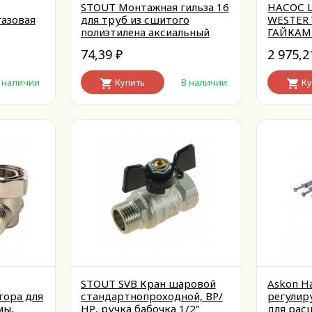
STOUT Монтажная гильза 16
НАСОС
газовая
для труб из сшитого
WESTER 
полиэтилена аксиальный
ГАЙКАМ
74,39
2 975,
₽
 наличии
Купить
В наличии
Ку
STOUT SVB Кран шаровой
Askon Н
тора для
стандартнопроходной, ВР/
регулир
мы,
НР, ручка бабочка 1/2"
для рас