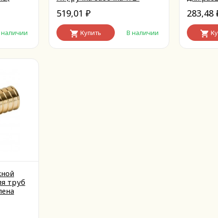
3/4 (кра
519,01
283,48
₽
 наличии
Купить
В наличии
Ку
жной
ля труб
лена