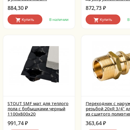
угловой 3/4''
884,30
872,73
₽
₽
Купить
В наличии
Купить
В
STOUT SMF мат для теплого
Переходник с нару
пола с бобышками черный
резьбой 20xR 3/4" д
1100х800х20
из сшитого полиэти
аксиальный
991,74
363,64
₽
₽