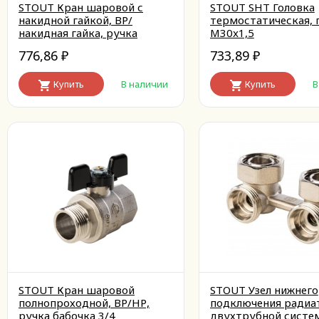
STOUT Кран шаровой с
STOUT SHT Головка
накидной гайкой, ВР/
термостатическая, 
накидная гайка, ручка
M30x1,5
бабочка 3/4x3/4
776,86
733,89
₽
₽
Купить
В наличии
Купить
В
STOUT Кран шаровой
STOUT Узел нижнего
полнопроходной, ВР/НР,
подключения радиа
ручка бабочка 3/4
двухтрубной систе