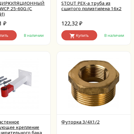
 ЦИРКУЛЯЦИОННЫЙ
STOUT PEX-a труба из
WCP 25-60G (С
сшитого полиэтилена 16х2
И)
21
122,32
₽
₽
пить
В наличии
Купить
В наличии
астенное
Футорка 3/4X1/2
ующее крепление
ширительного бака