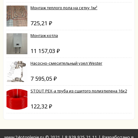
Монтаж теплого пола на сетку 1м²
725,21
₽
Монтаж котла
11 157,03
₽
Насосно-смесительный узел Wester
7 595,05
₽
STOUT PEX-a труба из сшитого полиэтилена 16х2
122,32
₽
www.24otoplenie.ru © 2021 |
8 929 925 21 11
| Разработано в