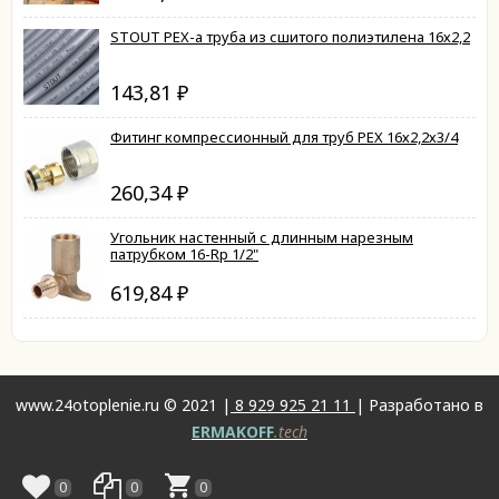
STOUT PEX-a труба из сшитого полиэтилена 16х2,2
143,81
₽
Фитинг компрессионный для труб PEX 16х2,2х3/4
260,34
₽
Угольник настенный с длинным нарезным
патрубком 16-Rp 1/2"
619,84
₽
www.24otoplenie.ru © 2021 |
8 929 925 21 11
| Разработано в
ERMAKOFF
.tech
0
0
0