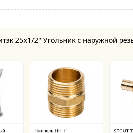
тэк 25x1/2" Угольник с наружной ре
ый
Ниппель НН 1"
STOUT Т