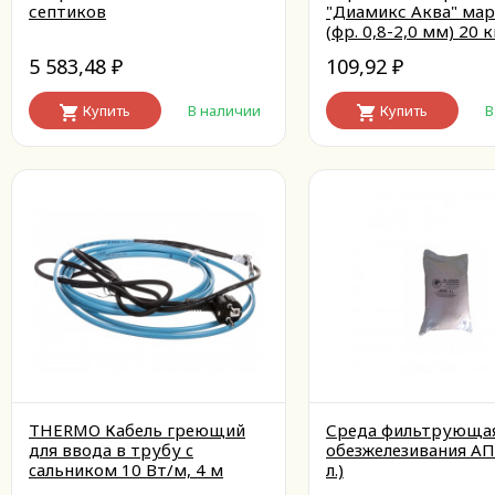
септиков
"Диамикс Аква" мар
(фр. 0,8-2,0 мм) 20 к
5 583,48
109,92
₽
₽
Купить
В наличии
Купить
В
THERMO Кабель греющий
Среда фильтрующая
для ввода в трубу c
обезжелезивания АПТ
cальником 10 Вт/м, 4 м
л.)