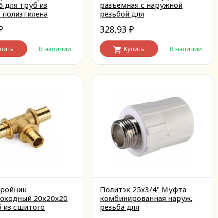
6 для труб из
разъемная с наружной
 полиэтилена
резьбой для
ный
полипропиленовых труб под
328,93
₽
сварку (цвет белый)
₽
пить
В наличии
Купить
В наличии
Тройник
Политэк 25х3/4" Муфта
оходный 20x20x20
комбинированная наруж.
б из сшитого
резьба для
лена аксиальный
полипропиленовых труб под