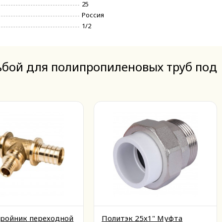
25
Россия
1/2
зьбой для полипропиленовых труб под
ройник переходной
Политэк 25х1" Муфта