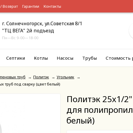
 / Возврат
Гарантии
Контакты
г. Солнечногорск, ул.Советская 8/1
"ТЦ ВЕГА" 2й подъезд
Пн—Вс 9-00—18-00
Септики
Котлы
Насосы
Трубы
Стоимость 
леновых труб
→
Политэк
→
Угольник
→
х труб под сварку (цвет белый)
Политэк 25x1/2"
для полипропиле
белый)