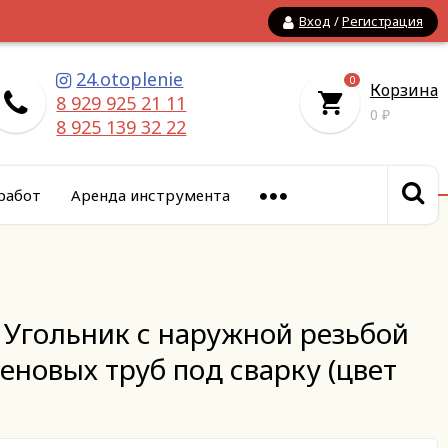
Вход
/
Регистрация
24.otoplenie
0
Корзина
8 929 925 21 11
0
₽
8 925 139 32 22
работ
Аренда инструмента
 Угольник с наружной резьбой
новых труб под сварку (цвет