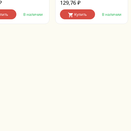
129,76
₽
сварку (цвет белый)
₽
пить
В наличии
Купить
В наличии