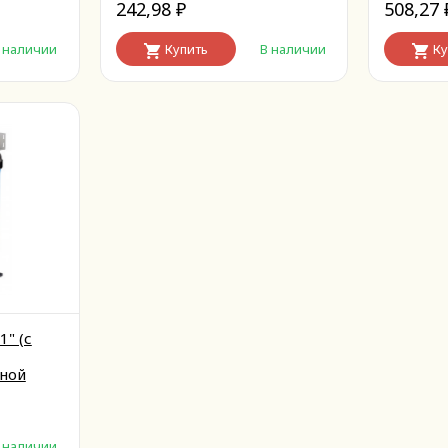
242,98
508,27
₽
 наличии
Купить
В наличии
Ку
1" (с
дной
 наличии