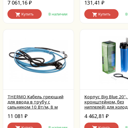
7 061,16
131,41
₽
₽
Купить
В наличии
Купить
В
THERMO Кабель греющий
Корпус Big Blue 20", 
для ввода в трубу c
кронштейном, без
cальником 10 Вт/м, 8 м
ниппелей) для холо
воды
11 081
4 462,81
₽
₽
Купить
В наличии
Купить
В