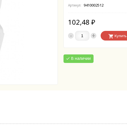
9410002512
Артикул:
102,48
₽
-
+
Купить
В наличии