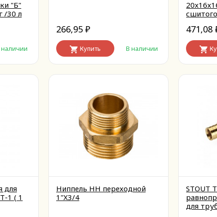
ки "Б"
20x16x1
г /30 л
сшитого
аксиаль
266,95
471,08
₽
 наличии
Купить
В наличии
Ку
 для
Ниппель НН переходной
STOUT 
-1 ( 1
1"X3/4
равнопр
для тру
полиэти