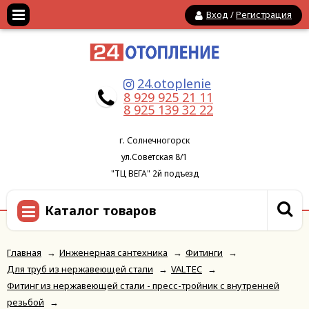
Вход
/
Регистрация
24.otoplenie
8 929 925 21 11
8 925 139 32 22
г. Солнечногорск
ул.Советская 8/1
"ТЦ ВЕГА" 2й подъезд
Каталог товаров
Главная
→
Инженерная сантехника
→
Фитинги
→
Для труб из нержавеющей стали
→
VALTEC
→
Фитинг из нержавеющей стали - пресс-тройник с внутренней
резьбой
→