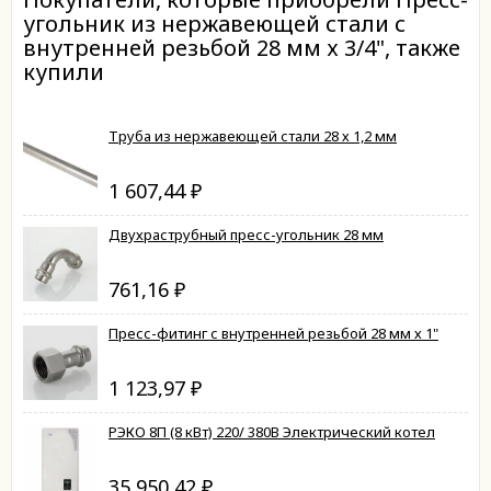
угольник из нержавеющей стали с
внутренней резьбой 28 мм х 3/4", также
купили
Труба из нержавеющей стали 28 х 1,2 мм
1 607,44
₽
Двухраструбный пресс-угольник 28 мм
761,16
₽
Пресс-фитинг с внутренней резьбой 28 мм х 1"
1 123,97
₽
РЭКО 8П (8 кВт) 220/ 380В Электрический котел
35 950,42
₽