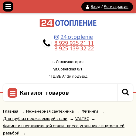
Вход
/
Регистрация
24.otoplenie
8 929 925 21 11
8 925 139 32 22
г. Солнечногорск
ул.Советская 8/1
"ТЦ ВЕГА" 2й подъезд
Каталог товаров
Главная
→
Инженерная сантехника
→
Фитинги
→
Для труб из нержавеющей стали
→
VALTEC
→
Фитинг из нержавеющей стали - пресс-угольник с внутренней
резьбой
→