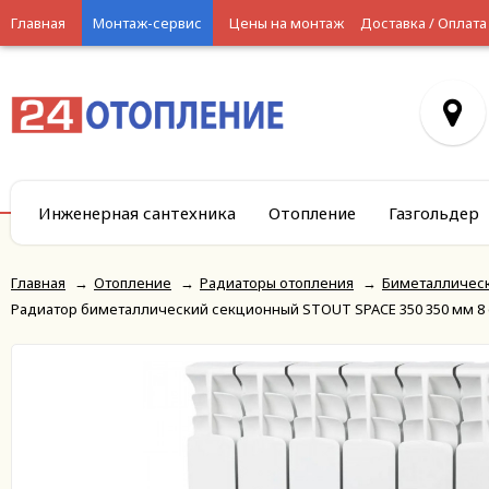
Главная
Монтаж-сервис
Цены на монтаж
Доставка / Оплата
Инженерная сантехника
Отопление
Газгольдер
Главная
→
Отопление
→
Радиаторы отопления
→
Биметалличес
Радиатор биметаллический секционный STOUT SPACE 350 350 мм 8