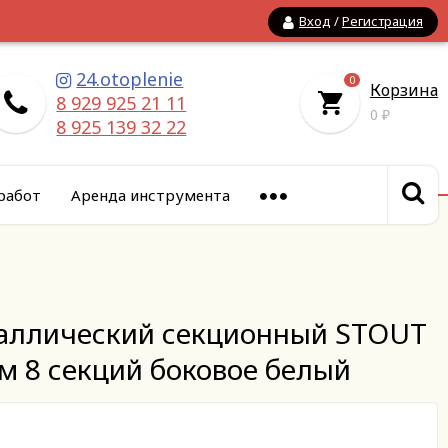
Вход
/
Регистрация
24.otoplenie
0
Корзина
8 929 925 21 11
0
₽
8 925 139 32 22
работ
Аренда инструмента
аллический секционный STOUT
м 8 секций боковое белый