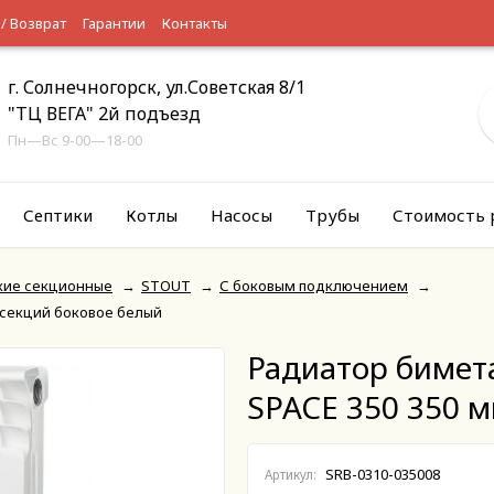
 / Возврат
Гарантии
Контакты
г. Солнечногорск, ул.Советская 8/1
"ТЦ ВЕГА" 2й подъезд
Пн—Вс 9-00—18-00
Септики
Котлы
Насосы
Трубы
Стоимость 
кие секционные
→
STOUT
→
С боковым подключением
→
 секций боковое белый
Радиатор бимет
SPACE 350 350 м
SRB-0310-035008
Артикул: