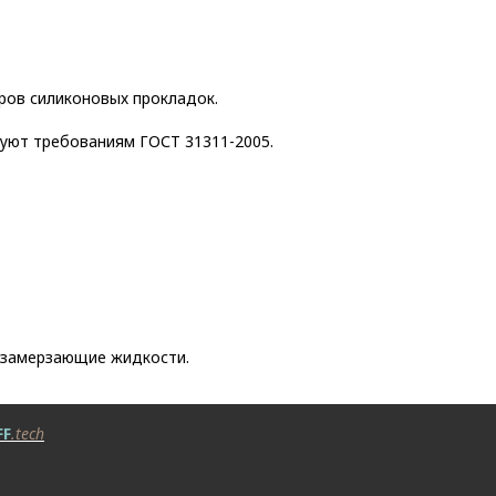
ров силиконовых прокладок.
уют требованиям ГОСТ 31311-2005.
езамерзающие жидкости.
FF
.tech