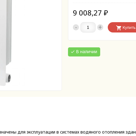
9 008,27
₽
-
+
Купить
В наличии
начены для эксплуатации в системах водяного отопления здани