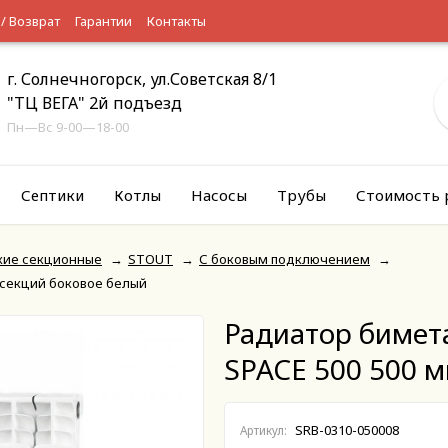
 / Возврат
Гарантии
Контакты
г. Солнечногорск, ул.Советская 8/1
"ТЦ ВЕГА" 2й подъезд
Пн—Вс 9-00—18-00
Септики
Котлы
Насосы
Трубы
Стоимость 
кие секционные
→
STOUT
→
С боковым подключением
→
 секций боковое белый
Радиатор бимет
SPACE 500 500 м
SRB-0310-050008
Артикул: