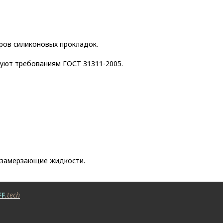
ров силиконовых прокладок.
уют требованиям ГОСТ 31311-2005.
езамерзающие жидкости.
FF
.tech