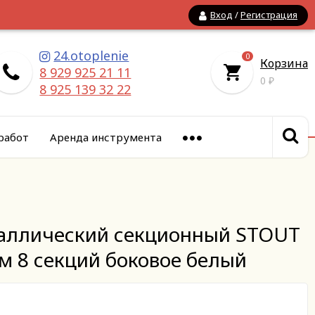
Вход
/
Регистрация
24.otoplenie
0
Корзина
8 929 925 21 11
0
₽
8 925 139 32 22
работ
Аренда инструмента
аллический секционный STOUT
м 8 секций боковое белый