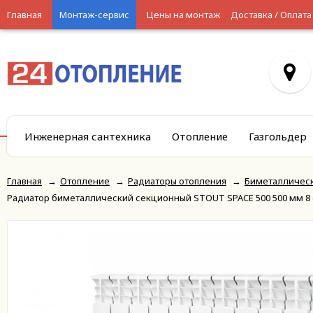
Главная
Монтаж-сервис
Цены на монтаж
Доставка / Оплата
Инженерная сантехника
Отопление
Газгольдер
Главная
→
Отопление
→
Радиаторы отопления
→
Биметалличес
Радиатор биметаллический секционный STOUT SPACE 500 500 мм 8