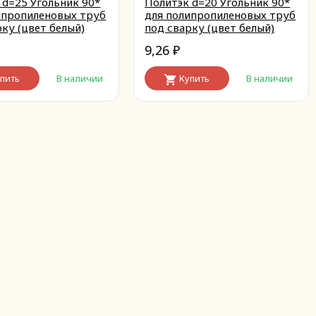
 d=25 Угольник 90*
Политэк d=20 Угольник 90*
ипропиленовых труб
для полипропиленовых труб
рку (цвет белый)
под сварку (цвет белый)
9,26
₽
пить
В наличии
Купить
В наличии