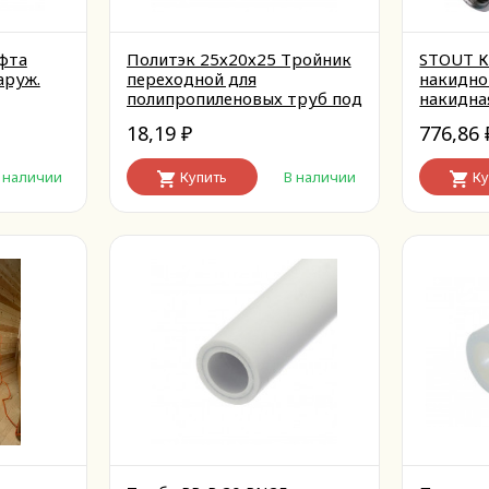
фта
Политэк 25х20х25 Тройник
STOUT К
аруж.
переходной для
накидно
полипропиленовых труб под
накидна
труб под
сварку (цвет белый)
бабочка
18,19
776,86
₽
 наличии
Купить
В наличии
Ку