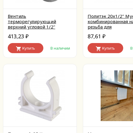
Вентиль
Политэк 20х1/2" Му
терморегулирующий
комбинированная н
верхний угловой 1/2"
резьба для
полипропиленовых 
413,23
87,61
₽
сварку (цвет белый)
₽
Купить
В наличии
Купить
В