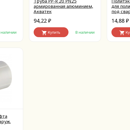
Труба PP-R 20 PN25
Политэк
армированная алюминием,
для пол
Акватек
под сва
94,22
14,88
₽
₽
 наличии
Купить
В наличии
Ку
фта
аруж.