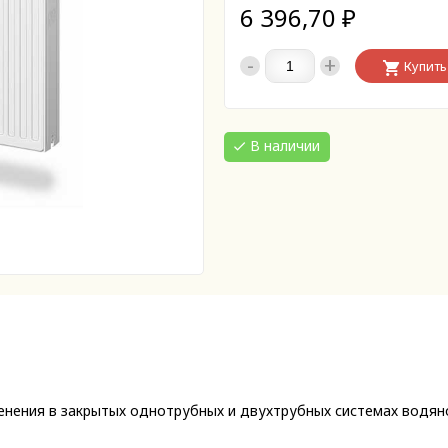
6 396,70
₽
-
+
Купить
В наличии
енения в закрытых однотрубных и двухтрубных системах водя