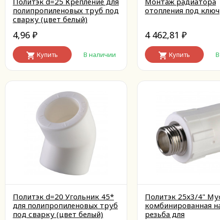
Политэк d=25 Крепление для
Монтаж радиатора
полипропиленовых труб под
отопления под ключ
сварку (цвет белый)
4,96
4 462,81
₽
₽
Купить
В наличии
Купить
В
Политэк d=20 Угольник 45*
Политэк 25х3/4" Му
для полипропиленовых труб
комбинированная н
под сварку (цвет белый)
резьба для