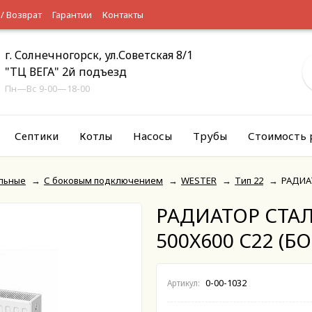
 / Возврат
Гарантии
Контакты
г. Солнечногорск, ул.Советская 8/1
"ТЦ ВЕГА" 2й подъезд
Пн—Вс 9-00—18-00
Септики
Котлы
Насосы
Трубы
Стоимость 
льные
→
С боковым подключением
→
WESTER
→
Тип 22
→
РАДИА
РАДИАТОР СТА
500X600 C22 (Б
0-00-1032
Артикул: