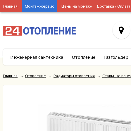
Главная
Монтаж-сервис
Цены на монтаж
Доставка / Оплата
Инженерная сантехника
Отопление
Газгольдер
Главная
→
Отопление
→
Радиаторы отопления
→
Стальные пане