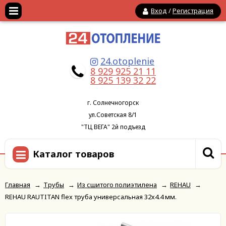
Вход
/
Регистрация
24.otoplenie
8 929 925 21 11
8 925 139 32 22
г. Солнечногорск
ул.Советская 8/1
"ТЦ ВЕГА" 2й подъезд
Каталог товаров
Главная
→
Трубы
→
Из сшитого полиэтилена
→
REHAU
→
REHAU RAUTITAN flex труба универсальная 32х4.4 мм.