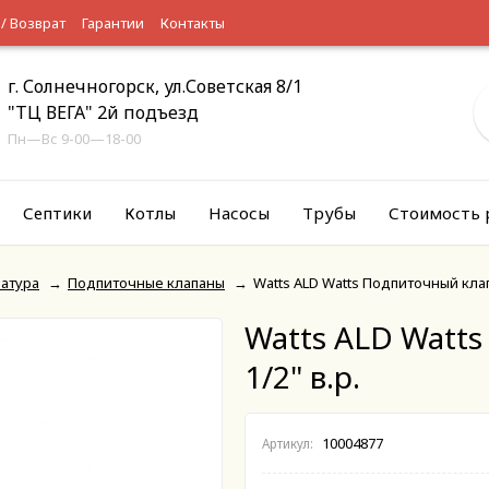
 / Возврат
Гарантии
Контакты
г. Солнечногорск, ул.Советская 8/1
"ТЦ ВЕГА" 2й подъезд
Пн—Вс 9-00—18-00
Септики
Котлы
Насосы
Трубы
Стоимость 
атура
→
Подпиточные клапаны
→
Watts ALD Watts Подпиточный клапа
Watts ALD Watt
1/2" в.р.
10004877
Артикул: