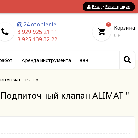
Вход
/
Регистрация
24.otoplenie
0
Корзина
8 929 925 21 11
0
₽
8 925 139 32 22
работ
Аренда инструмента
н ALIMAT " 1/2" в.р.
s Подпиточный клапан ALIMAT "