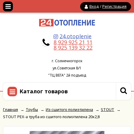
Вход
/
Регистрация
24.otoplenie
8 929 925 21 11
8 925 139 32 22
г. Солнечногорск
ул.Советская 8/1
"ТЦ ВЕГА" 2й подъезд
Каталог товаров
Главная
→
Трубы
→
Из сшитого полиэтилена
→
STOUT
→
STOUT PEX-a труба из сшитого полиэтилена 20х2,8