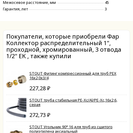
Межосевое расстояние, мм
45
Гарантия, лет
3
Покупатели, которые приобрели Фар
Коллектор распределительный 1",
проходной, хромированный, 3 отвода
1/2" ЕК , также купили
STOUT Фитинг компрессионный для труб PEX
16х2,0х3/4
227,28
₽
STOUT труба стабильная PE-Xc/Al/PE-Xc,16x2,6,
серая
272,73
₽
STOUT Угольник 90° 16 для труб из сшитого
полиэтилена аксиальный