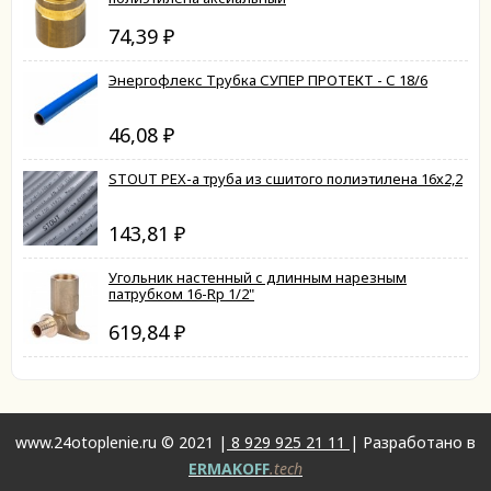
74,39
₽
Энергофлекс Трубка СУПЕР ПРОТЕКТ - С 18/6
46,08
₽
STOUT PEX-a труба из сшитого полиэтилена 16х2,2
143,81
₽
Угольник настенный с длинным нарезным
патрубком 16-Rp 1/2"
619,84
₽
www.24otoplenie.ru © 2021 |
8 929 925 21 11
| Разработано в
ERMAKOFF
.tech