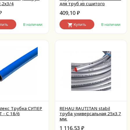
,2х3/4
для труб из сшитого
полиэтилена аксиальный
409,10
₽
₽
пить
В наличии
Купить
В наличии
лекс Трубка СУПЕР
REHAU RAUTITAN stabil
 - С 18/6
труба универсальная 25х3.7
мм.
1 116,53
₽