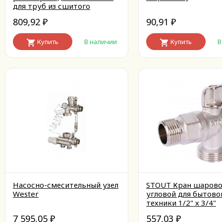
для труб из сшитого
полиэтилена аксиальный
809,92
90,91
₽
₽
Купить
В наличии
Купить
В
Насосно-смесительный узел
STOUT Кран шаров
Wester
угловой для бытово
техники 1/2" х 3/4"
7 595,05
557,03
₽
₽