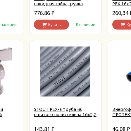
накидная гайка, ручка
PEX 16х2
бабочка 3/4x3/4
776,86
260,34
₽
 наличии
Купить
В наличии
Ку
ой
STOUT PEX-a труба из
Энергоф
й
сшитого полиэтилена 16х2,2
ПРОТЕКТ
143,81
46,08
₽
₽